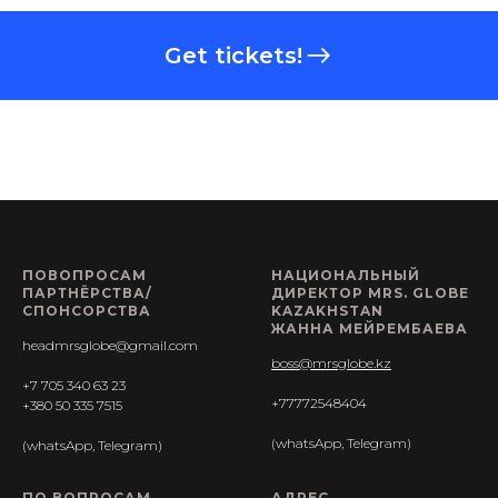
Get tickets!
ПОВОПРОСАМ
НАЦИОНАЛЬНЫЙ
ПАРТНЁРСТВА/
ДИРЕКТОР MRS. GLOBE
CПОНСОРСТВА
KAZAKHSTAN
ЖАННА МЕЙРЕМБАЕВА
headmrsglobe@gmail.com
boss@mrsglobe.kz
+7 705 340 63 23
+77772548404
+380 50 335 7515
(whatsApp, Telegram)
(whatsApp, Telegram)
ПО ВОПРОСАМ
АДРЕС